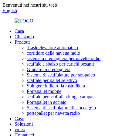
Benvenuti nei nostri siti web!
English
Casa
Chi siamo
Prodotti
Trasloelevatore automatico
corridore della navetta radio
sistema a cremagliera per navette radio
scaffale a sbalzo per carichi pesanti
Guidare in cremagliera
Sistema di scaffalature per soppalco
scaffale per pallet selettivo
Spingere indietro la rastrelliera
Portapallet mobile
scaffale per scaffali a lunga campata
Portapallet in acciaio
Sistema di scaffalature di stoccaggio
portapallet per navetta radio
Caso
Soluzioni
video
Contattaci