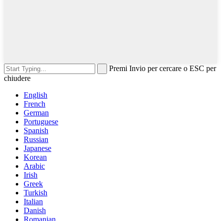
Premi Invio per cercare o ESC per
chiudere
English
French
German
Portuguese
Spanish
Russian
Japanese
Korean
Arabic
Irish
Greek
Turkish
Italian
Danish
Romanian