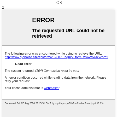
iOS
x