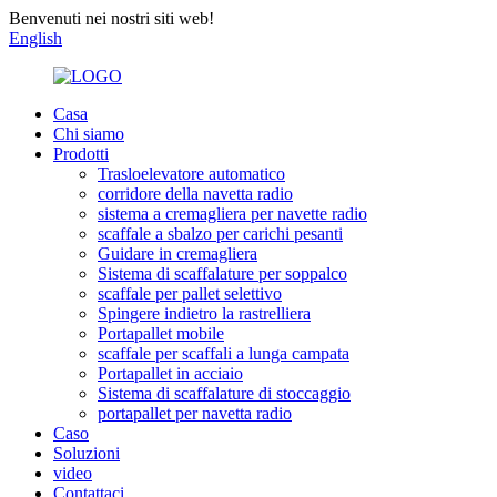
Benvenuti nei nostri siti web!
English
Casa
Chi siamo
Prodotti
Trasloelevatore automatico
corridore della navetta radio
sistema a cremagliera per navette radio
scaffale a sbalzo per carichi pesanti
Guidare in cremagliera
Sistema di scaffalature per soppalco
scaffale per pallet selettivo
Spingere indietro la rastrelliera
Portapallet mobile
scaffale per scaffali a lunga campata
Portapallet in acciaio
Sistema di scaffalature di stoccaggio
portapallet per navetta radio
Caso
Soluzioni
video
Contattaci