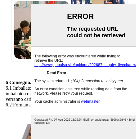
6 Consegna. Spedizione e servizio
6.1 Imballato e spedizione. Normalmente il montante sarà
imballato con schiume plastiche. E le scaffalature della navetta
verranno caricate su pallet di legno.
6.2 Forniamo il disegno del layout e l'immagine dell'effetto 3D